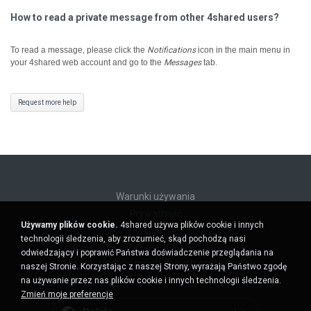
How to read a private message from other 4shared users?
To read a message, please click the
Notifications
icon in the main menu in
your 4shared web account and go to the
Messages
tab.
Request more help
Warunki używania
Prywatność
Używamy plików cookie.
4shared używa plików cookie i innych
Wsparcie
technologii śledzenia, aby zrozumieć, skąd pochodzą nasi
Nie sprzedawaj moich danych osobowych
odwiedzający i poprawić Państwa doświadczenie przeglądania na
Nie udostępniaj moich danych osobowych
naszej Stronie. Korzystając z naszej Strony, wyrażają Państwo zgodę
na używanie przez nas plików cookie i innych technologii śledzenia.
Zmień moje preferencje